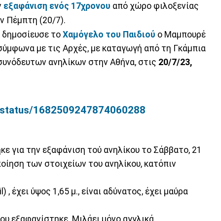
ν
εξαφάνιση ενός 17χρονου
από χώρο φιλοξενίας
ν Πέμπτη (20/7).
υ δημοσίευσε το
Χαμόγελο του Παιδιού
ο Μαμπουρέ
), σύμφωνα με τις Αρχές, με καταγωγή από τη Γκάμπια
συνόδευτων ανηλίκων στην Αθήνα, στις
20/7/23,
lo/status/1682509247874060288
ε για την εξαφάνιση τού ανηλίκου το Σάββατο, 21
ποίηση των στοιχείων του ανηλίκου, κατόπιν
, έχει ύψος 1,65 μ., είναι αδύνατος, έχει μαύρα
ου εξαφανίστηκε. Μιλάει μόνο αγγλικά.