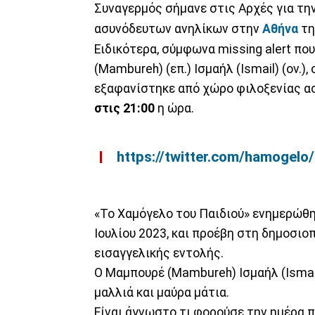
Συναγερμός σήμανε στις Αρχές για τη
ασυνόδευτων ανηλίκων στην
Αθήνα
τη
Ειδικότερα, σύμφωνα missing alert πο
(Mambureh) (επ.) Ισμαήλ (Ismail) (ον.
εξαφανίστηκε από χώρο φιλοξενίας α
στις 21:00
η ώρα.
https://twitter.com/hamoge
«Το Χαμόγελο του Παιδιού» ενημερώθηκ
Ιουλίου 2023, και προέβη στη δημοσιο
εισαγγελικής εντολής.
Ο Μαμπουρέ (Mambureh) Ισμαήλ (Ismail) 
μαλλιά και μαύρα μάτια.
Είναι άγνωστο τι φορούσε την ημέρα π