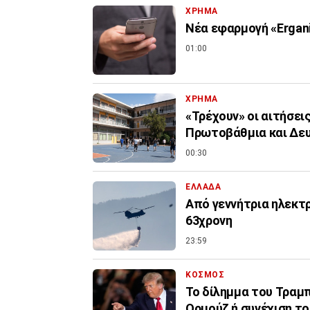
ΧΡΗΜΑ
Νέα εφαρμογή «Ergani
01:00
ΧΡΗΜΑ
«Τρέχουν» οι αιτήσει
Πρωτοβάθμια και Δε
00:30
ΕΛΛΑΔΑ
Από γεννήτρια ηλεκτ
63χρονη
23:59
ΚΟΣΜΟΣ
Το δίλημμα του Τραμπ 
Ορμούζ ή συνέχιση τ