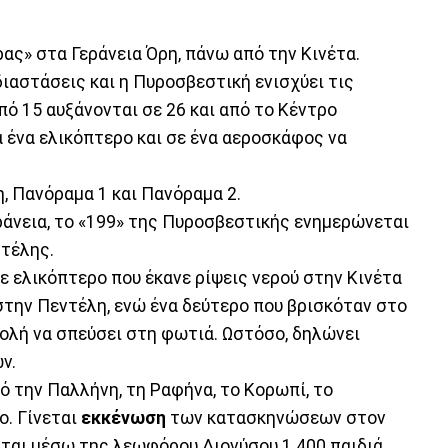
ρας» στα Γεράνεια Όρη, πάνω από την Κινέτα.
διαστάσεις και η Πυροσβεστική ενισχύει τις
ό 15 αυξάνονται σε 26 και από το Κέντρο
 ένα ελικόπτερο και σε ένα αεροσκάφος να
η, Πανόραμα 1 και Πανόραμα 2.
εράνεια, το «199» της Πυροσβεστικής ενημερώνεται
ντέλης.
ε ελικόπτερο που έκανε ρίψεις νερού στην Κινέτα
 στην Πεντέλη, ενώ ένα δεύτερο που βρισκόταν στο
τολή να σπεύσει στη φωτιά. Ωστόσο, δηλώνει
ν.
ό την Παλλήνη, τη Ραφήνα, το Κορωπί, το
ο. Γίνεται
εκκένωση
των κατασκηνώσεων στον
ται μέσω της λεωφόρου Διονύσου 1.400 παιδιά.