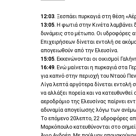
12:03
. Ξεσπάει πυρκαγιά στη θέση «Αέ
13:05
. Η φωτιά στην Κινέτα λαμβάνει 
δυνάμεις στο μέτωπο. Οι υδροφόρες απ
Επιχειρήσεων δίνεται εντολή σε ακόμα
απογειωθούν από την Ελευσίνα.
15:05
. Εκκενώνονται οι οικισμοί Γαλήν
16:49
. Ενώ μαίνεται η πυρκαγιά στα Γ
για καπνό στην περιοχή του Νταού Πε
Λίγα λεπτά αργότερα δίνεται εντολή σ
να αλλάξει πορεία και να κατευθυνθεί
αεροδρόμιο της Ελευσίνας παίρνει εν
αδυναμία απογείωσης λόγω των ανέμω
Το επόμενο 20λεπτο, 22 υδροφόρες απ
Μαρκόπουλο κατευθύνονται στο σημεί
Άγιο Ανδρέα. Με πούλμαν απομακρύνον