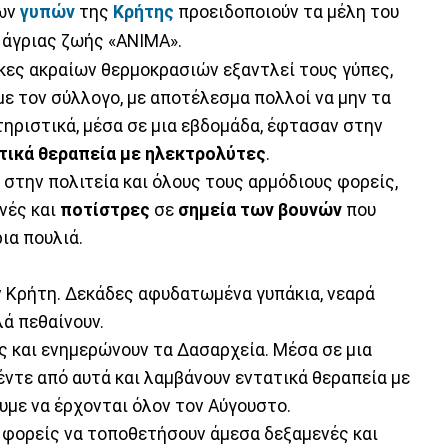
των
γυπών
της
Κρήτης
προειδοποιούν τα μέλη του
 άγριας ζωής «ΑΝΙΜΑ».
ες ακραίων θερμοκρασιών εξαντλεί τους γύπες,
με τον σύλλογο, με αποτέλεσμα πολλοί να μην τα
ριστικά, μέσα σε μια εβδομάδα, έφτασαν στην
τικά θεραπεία με ηλεκτρολύτες
.
η
στην πολιτεία και όλους τους αρμόδιους φορείς,
νές και
ποτίστρες
σε
σημεία των βουνών
που
ια πουλιά.
 Κρήτη. Δεκάδες αφυδατωμένα γυπάκια, νεαρά
ά πεθαίνουν.
ς και ενημερώνουν τα Δασαρχεία. Μέσα σε μια
τε από αυτά και λαμβάνουν εντατικά θεραπεία με
υμε να έρχονται όλον τον Αύγουστο.
ι φορείς να τοποθετήσουν άμεσα δεξαμενές και