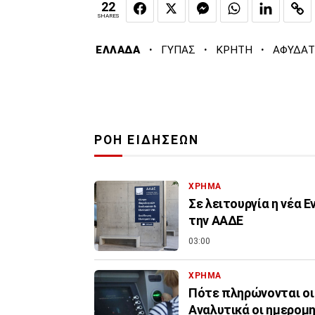
22
SHARES
·
·
·
ΕΛΛΑΔΑ
ΓΥΠΑΣ
ΚΡΗΤΗ
ΑΦΥΔΑ
ΡΟΗ ΕΙΔΗΣΕΩΝ
ΧΡΗΜΑ
Σε λειτουργία η νέα 
την ΑΑΔΕ
03:00
ΧΡΗΜΑ
Πότε πληρώνονται οι
Αναλυτικά οι ημερομη