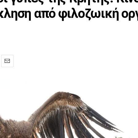
κληση από φιλοζωική ο