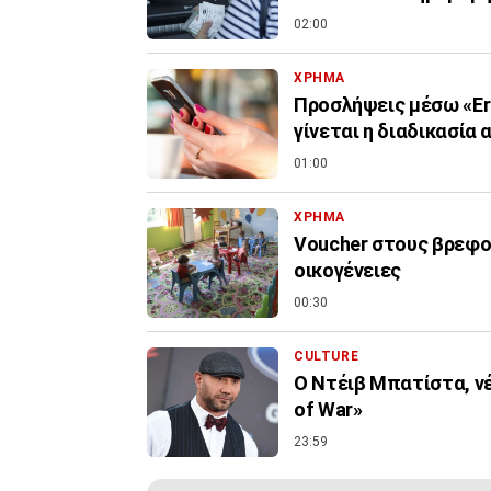
02:00
ΧΡΗΜΑ
Προσλήψεις μέσω «Er
γίνεται η διαδικασία 
01:00
ΧΡΗΜΑ
Voucher στους βρεφον
οικογένειες
00:30
CULTURE
Ο Ντέιβ Μπατίστα, νέ
of War»
23:59