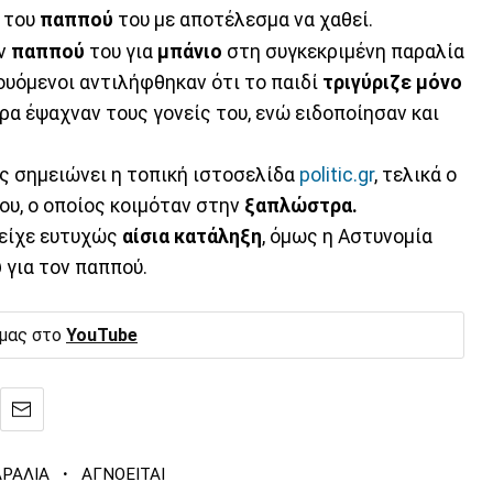
η του
παππού
του με αποτέλεσμα να χαθεί.
ον
παππού
του για
μπάνιο
στη συγκεκριμένη παραλία
ουόμενοι αντιλήφθηκαν ότι το παιδί
τριγύριζε μόνο
ώρα έψαχναν τους γονείς του, ενώ ειδοποίησαν και
ως σημειώνει η τοπική ιστοσελίδα
politic.gr
, τελικά ο
ου, ο οποίος κοιμόταν στην
ξαπλώστρα.
 είχε ευτυχώς
αίσια κατάληξη
, όμως η Αστυνομία
υ
για τον παππού.
 μας στο
YouTube
·
ΡΑΛΙΑ
ΑΓΝΟΕΙΤΑΙ