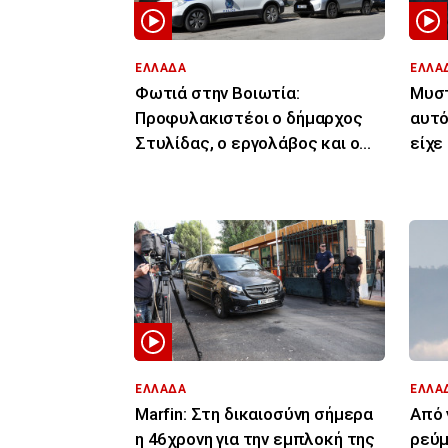
ΕΛΛΑΔΑ
ΕΛΛΑ
Φωτιά στην Βοιωτία:
Μυστ
Προφυλακιστέοι ο δήμαρχος
αυτό
Στυλίδας, ο εργολάβος και ο
είχε
ιδιοκτήτης εταιρείας
κατ
ΕΛΛΑΔΑ
ΕΛΛΑ
Marfin: Στη δικαιοσύνη σήμερα
Από 
η 46χρονη για την εμπλοκή της
ρεύμ