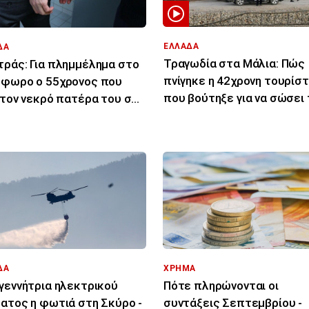
ΕΛΛΑΔΑ
ΔΑ
Τραγωδία στα Μάλια: Πώς
ράς: Για πλημμέλημα στο
πνίγηκε η 42χρονη τουρίστ
φωρο ο 55χρονος που
που βούτηξε για να σώσει 
 τον νεκρό πατέρα του σε
43χρονη φίλη της
αψύκτη
ΔΑ
ΧΡΗΜΑ
γεννήτρια ηλεκτρικού
Πότε πληρώνονται οι
ατος η φωτιά στη Σκύρο -
συντάξεις Σεπτεμβρίου -