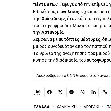
πέντε ετών
, ξέφυγε από την επίβλεψ
Ειδικότερα, ο
ανήλικος
είχε πάει με τ
της
Χαλκιδικής,
όταν κάποια στιγμή λ
του στην αμμουδιά. Μάλιστα, επί μία 
την
Αστυνομία
.
Σύμφωνα με
αυτόπτες μάρτυρες
, όπ
μικρός συνοδευόταν από τον παππού τ
Το θρίλερ της αναζήτησης του μικρού
κίνησε την διαδικασία του
αυτοφώρο
Ακολουθήστε το CNN Greece στο κανάλι
66
SHARES
·
·
·
ΕΛΛΑΔΑ
ΧΑΛΚΙΔΙΚΗ
ΑΓΟΡΑΚΙ
ΠΑ