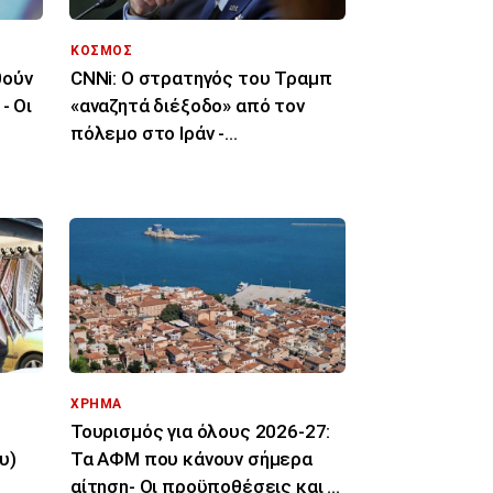
ΚΟΣΜΟΣ
θούν
CNNi: Ο στρατηγός του Τραμπ
- Οι
«αναζητά διέξοδο» από τον
πόλεμο στο Ιράν -
«Μπούμερανγκ η κλιμάκωση»
ΧΡΗΜΑ
Τουρισμός για όλους 2026-27:
υ)
Τα ΑΦΜ που κάνουν σήμερα
αίτηση- Οι προϋποθέσεις και οι