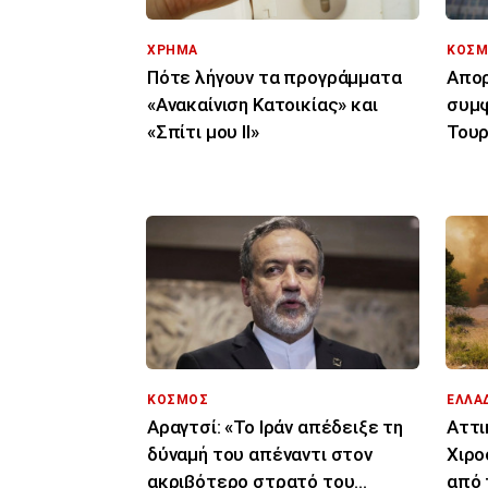
ΧΡΗΜΑ
ΚΟΣΜ
Πότε λήγουν τα προγράμματα
Απορ
«Ανακαίνιση Κατοικίας» και
συμφ
«Σπίτι μου ΙΙ»
Τουρ
μόνο
ΚΟΣΜΟΣ
ΕΛΛΑ
Αραγτσί: «Το Ιράν απέδειξε τη
Αττι
δύναμή του απέναντι στον
Χιρο
ακριβότερο στρατό του
από 