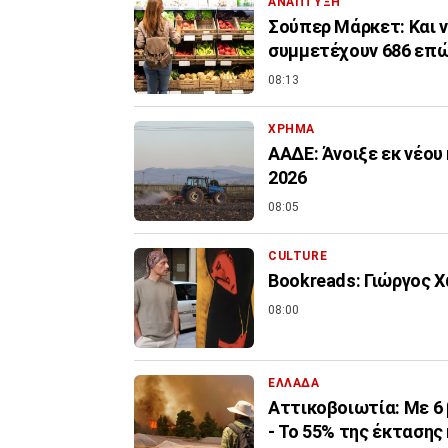
ΑΝΑΠΤΥΞΗ
Σούπερ Μάρκετ: Και ν
συμμετέχουν 686 επών
08:13
ΧΡΗΜΑ
ΑΑΔΕ: Άνοιξε εκ νέου
2026
08:05
CULTURE
Bookreads: Γιώργος 
08:00
ΕΛΛΑΔΑ
Αττικοβοιωτία: Με 6 
- Το 55% της έκτασης