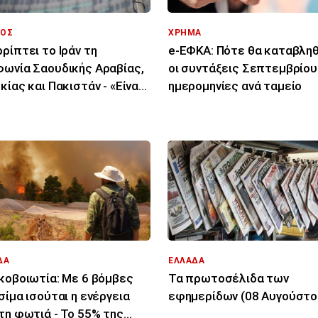
ΟΣ
ΧΡΗΜΑ
ρίπτει το Ιράν τη
e-ΕΦΚΑ: Πότε θα καταβλη
ωνία Σαουδικής Αραβίας,
οι συντάξεις Σεπτεμβρίου 
κίας και Πακιστάν - «Είναι
ημερομηνίες ανά ταμείο
 στα χαρτιά»
ΔΑ
ΕΛΛΑΔΑ
κοβοιωτία: Με 6 βόμβες
Τα πρωτοσέλιδα των
σίμα ισούται η ενέργεια
εφημερίδων (08 Αυγούστο
τη φωτιά - Το 55% της