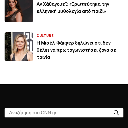
Άν Χάθαγουεϊ: «Ερωτεύτηκα την
ελληνική μυθολογία από παιδί»
CULTURE
Η Μισέλ Φάιφερ δηλώνει ότι δεν
θέλει να πρωταγωνιστήσει ξανά σε
ταινία
Αναζήτηση στο CNN.gr