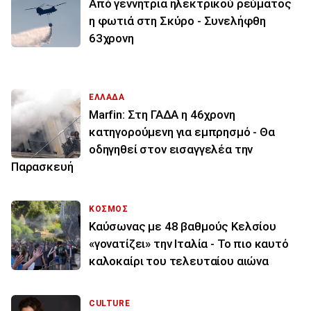
Από γεννήτρια ηλεκτρικού ρεύματος
η φωτιά στη Σκύρο - Συνελήφθη
63χρονη
ΕΛΛΑΔΑ
Marfin: Στη ΓΑΔΑ η 46χρονη
κατηγορούμενη για εμπρησμό - Θα
οδηγηθεί στον εισαγγελέα την
Παρασκευή
ΚΟΣΜΟΣ
Καύσωνας με 48 βαθμούς Κελσίου
«γονατίζει» την Ιταλία - Το πιο καυτό
καλοκαίρι του τελευταίου αιώνα
CULTURE