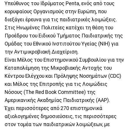
Υπεύθυνος του Ιδρύματος Penta, ενός από τους
κορυφαίους Οργανισµούς στην Ευρώπη, που
διεξάγει έρευνα για τις παιδιατρικές λοιµώξεις.
Στις Ηνωµένες Πολιτείες κατέχει τη θέση του
Προέδρου του Ειδικού Τµήµατος Παιδιατρικής της
Οµάδας του Εθνικού Ινστιτούτου Υγείας (NIH) για
την Αντιµικροβιακή Διαχείριση.
Είναι Μέλος του Επιστηµονικού Συµβουλίου για την
Καταπολέµηση της Μικροβιακής Αντοχής του
Κέντρου Ελέγχου και Πρόληψης Νοσηµάτων (CDC)
και Μέλος της Επιτροπής για τις Λοιμώδεις
Νόσους (The Red Book Committee) της
Αµερικανικής Ακαδηµίας Παιδιατρικής (AAP).
Έχει περισσότερες από 270 επιστηµονικά
αξιολογηµένες δηµοσιεύσεις, τις περισσότερες
στον τοµέα των παιδιατρικών λοιµώξεων, µε