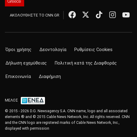
ΑΚΟΛΟΥΘΗΣΤΕ ΤΟ CNN.GR
Όροι χρήσης
Δεοντολογία
Ρυθμίσεις Cookies
Δήλωση εχεμύθειας
Πολιτική κατά της Διαφθοράς
Επικοινωνία
Διαφήμιση
ΜΕΛΟΣ
© 2015 - 2026 D.G. Newsagency S.A. CNN name, logo and all associated
elements ® and © 2015 Cable News Network, Inc. All rights reserved. CNN
and the CNN logo are registered marks of Cable News Network, Inc.,
displayed with permission