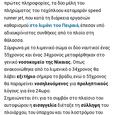
πρώτες πληροφορίες, τα δύο μέλη του
πληρώματος του ταχύπλοου καταμαράν speed
runner jet, που κατά τη διάρκεια εργασιών
καθαρισμού
στο λιμάνι του Πειραιά
, έπεσαν υπό
αδιευκρίνιστες συνθήκες από το πλοίο στη
θάλασσα.
Σύμφωνα με το λιμενικό σώμα οι δύο ναυτικοί ένας
55χρονος και ένας 34χρονος μεταφέρθηκαν στο
γενικό
νοσοκομείο της Νίκαιας.
Οπως
ανακοινώθηκε από το λιμενικό ο 34χρονος θα
λάβει
εξιτήριο
σήμερα το βράδυ, ενώ ο 55χρονος
θα παραμείνει
νοσηλευόμενος
για
προληπτικούς
λόγους για ένα 24ωρο.
Σημειώνεται ότι για το συμβάν στο πλαίσιο του
αυτοφώρου η
εισαγγελία
διέταξε τη
σύλληψη
του
πλοιάρχου, του ύπαρχου και του λοστρόμου του