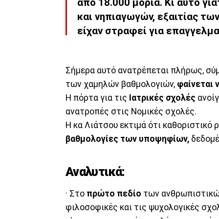
από 18.000 μόρια. Κι αυτό για
και νηπιαγωγών
, εξαιτίας τ
είχαν στραφεί για επαγγελμα
Σήμερα αυτό ανατρέπεται πλήρως, σύμ
των χαμηλών βαθμολογιών,
φαίνεται 
Η πόρτα για τις
Ιατρικές σχολές
ανοίγ
ανατροπές στις Νομικές σχολές.
Η κα Λιάτσου εκτιμά ότι καθοριστικό
βαθμολογίες των υποψηφίων,
δεδομέ
Αναλυτικά:
· Στο
πρώτο πεδίο
των ανθρωπιστικών
φιλοσοφικές και τις ψυχολογικές σχολ