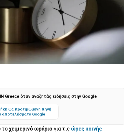
N Greece όταν αναζητάς ειδήσεις στην Google
ήκη ως προτιμώμενη πηγή
α αποτελέσματα Google
ύ το
χειμερινό
ωράριο
για τις
ώρες κοινής