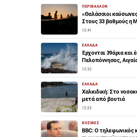
ΠΕΡΙΒΑΛΛΟΝ
«Θαλάσσιοι καύσωνες»
Στους 33 βαθμούς η 
12:41
ΕΛΛΑΔΑ
Έρχονται 39άρια και 
Πελοπόννησος, Αιγαί
12:32
ΕΛΛΑΔΑ
Χαλκιδική: Στο νοσο
μετά από βουτιά
12:23
ΚΟΣΜΟΣ
BBC: Ο τηλεφωνικός 