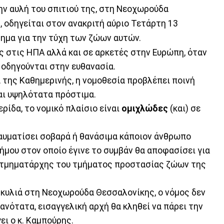
ην αυλή του σπιτιού της, στη Νεοχωρούδα
, οδηγείται στον ανακριτή αύριο Τετάρτη 13
τημα για την τύχη των ζώων αυτών.
 στις ΗΠΑ αλλά και σε αρκετές στην Ευρώπη, όταν
οδηγούνται στην ευθανασία.
 της Καθημερινής, η νομοθεσία προβλέπει ποινή
αι υψηλότατα πρόστιμα.
ίδα, το νομικό πλαίσιο είναι
ομιχλώδες
(και) σε
τραυματίσει σοβαρά ή θανάσιμα κάποιον άνθρωπο
ήμου στον οποίο έγινε το συμβάν θα αποφασίσει για
ς τμηματάρχης του τμήματος προστασίας ζώων της
 σκυλιά στη Νεοχωρούδα Θεσσαλονίκης, ο νόμος δεν
ιθανότατα, εισαγγελική αρχή θα κληθεί να πάρει την
ει ο κ. Καμπούρης.