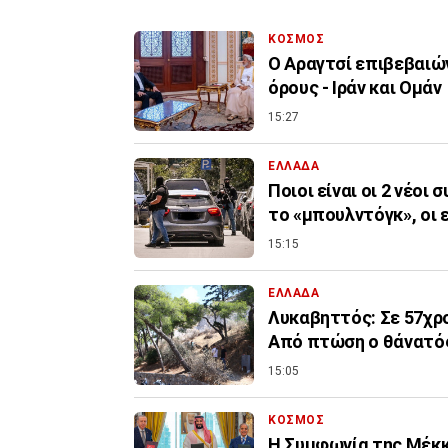
ΚΟΣΜΟΣ
Ο Αραγτσί επιβεβαιών
όρους - Ιράν και Ομάν
15:27
ΕΛΛΑΔΑ
Ποιοι είναι οι 2 νέοι
το «μπουλντόγκ», οι 
15:15
ΕΛΛΑΔΑ
Λυκαβηττός: Σε 57χρο
Από πτώση ο θάνατό
15:05
ΚΟΣΜΟΣ
Η Συμφωνία της Μέκκα