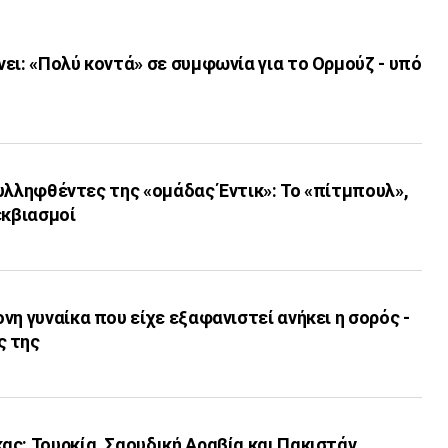
ει: «Πολύ κοντά» σε συμφωνία για το Ορμούζ - υπό
 συλληφθέντες της «ομάδας Έντικ»: Το «πίτμπουλ»,
εκβιασμοί
νη γυναίκα που είχε εξαφανιστεί ανήκει η σορός -
ς της
ς: Τουρκία, Σαουδική Αραβία και Πακιστάν