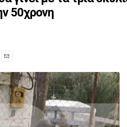
ην 50χρονη