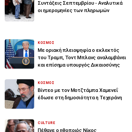
Συντάξεις Σεπτεμβρίου - Αναλυτικά
οι ημερομηνίες των πληρωμών
ΚΟΣΜΟΣ
Με οριακή πλειοψηφία ο εκλεκτός
του Τραμπ, Τοντ Μπλανς αναλαμβάνει
και επίσημα υπουργός Δικαιοσύνης
ΚΟΣΜΟΣ
Βίντεο με τον Μοτζτάμπα Χαμενεΐ
έδωσε στη δημοσιότητα η Τεχεράνη
CULTURE
Πέθανε ο ηθοποιός Νίκος