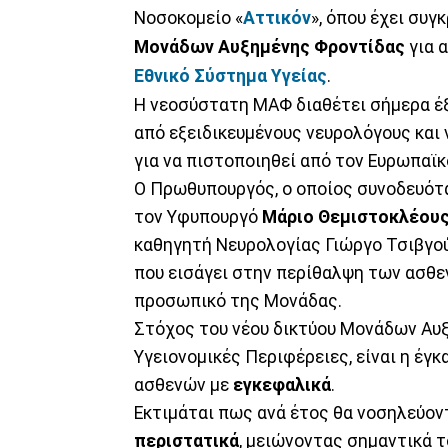
Νοσοκομείο «
Αττικόν
», όπου έχει συγ
Μονάδων Αυξημένης Φροντίδας
για 
Εθνικό Σύστημα Υγείας
.
Η νεοσύστατη ΜΑΦ διαθέτει σήμερα έξ
από εξειδικευμένους νευρολόγους και 
για να πιστοποιηθεί από τον Ευρωπαϊ
Ο Πρωθυπουργός, ο οποίος συνοδευότ
τον Υφυπουργό
Μάριο Θεμιστοκλέου
καθηγητή Νευρολογίας Γιώργο Τσιβγούλ
που εισάγει στην περίθαλψη των ασθε
προσωπικό της Μονάδας.
Στόχος του νέου δικτύου Μονάδων Αυξ
Υγειονομικές Περιφέρειες, είναι η έγ
ασθενών με
εγκεφαλικά
.
Εκτιμάται πως ανά έτος θα νοσηλεύον
περιστατικά
, μειώνοντας σημαντικά τ