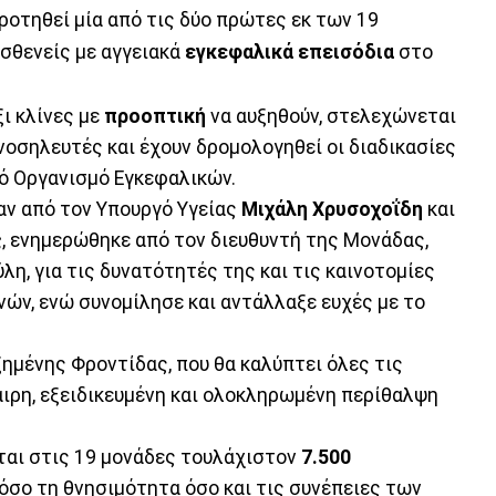
κροτηθεί μία από τις δύο πρώτες εκ των 19
ασθενείς με αγγειακά
εγκεφαλικά επεισόδια
στο
ι κλίνες με
προοπτική
να αυξηθούν, στελεχώνεται
νοσηλευτές και έχουν δρομολογηθεί οι διαδικασίες
κό Οργανισμό Εγκεφαλικών.
αν από τον Υπουργό Υγείας
Μιχάλη Χρυσοχοΐδη
και
ς
, ενημερώθηκε από τον διευθυντή της Μονάδας,
η, για τις δυνατότητές της και τις καινοτομίες
νών, ενώ συνομίλησε και αντάλλαξε ευχές με το
ημένης Φροντίδας, που θα καλύπτει όλες τις
καιρη, εξειδικευμένη και ολοκληρωμένη περίθαλψη
ται στις 19 μονάδες τουλάχιστον
7.500
όσο τη θνησιμότητα όσο και τις συνέπειες των