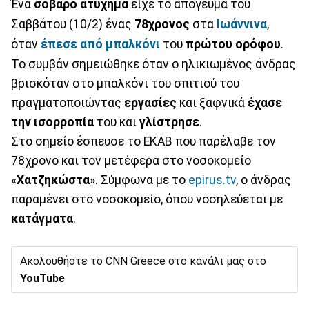
Ένα
σοβαρό ατύχημα
είχε το απόγευμα του
Σαββάτου (10/2) ένας
78χρονος
στα
Ιωάννινα
,
όταν
έπεσε από μπαλκόνι
του
πρώτου ορόφου
.
Το συμβάν σημειώθηκε όταν ο ηλικιωμένος άνδρας
βρισκόταν στο μπαλκόνι του σπιτιού του
πραγματοποιώντας
εργασίες
και ξαφνικά
έχασε
την ισορροπία
του και
γλίστρησε
.
Στο σημείο έσπευσε το ΕΚΑΒ που παρέλαβε τον
78χρονο και τον μετέφερα στο νοσοκομείο
«
Χατζηκώστα
». Σύμφωνα με το
epirus.tv
, ο άνδρας
παραμένει στο νοσοκομείο, όπου νοσηλεύεται με
κατάγματα
.
Ακολουθήστε το CNN Greece στο κανάλι μας στο
YouTube