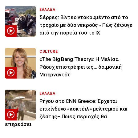
ΕΛΛΑΔΑ
Σέρρες: Βίντεο ντοκουμέντο από το
τροχαίο με δύο νεκρούς - Πώς ξέφυγε
από την πορεία του το ΙΧ
CULTURE
«The Big Bang Theory»: Η Μελίσα
Ράουχ επιστρέφει ως… δαιμονική
Μπερναντέτ
ΕΛΛΑΔΑ
Ρήγου στο CNN Greece: Έρχεται
επικίνδυνο «κοκτέιλ» μελτεμιού και
ζέστης– Ποιες περιοχές θα
επηρεάσει