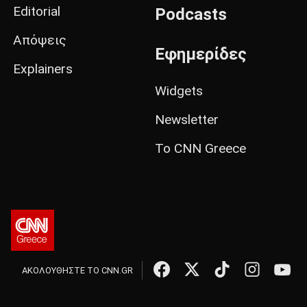
Editorial
Podcasts
Απόψεις
Εφημερίδες
Explainers
Widgets
Newsletter
Το CNN Greece
ΑΚΟΛΟΥΘΗΣΤΕ ΤΟ CNN.GR