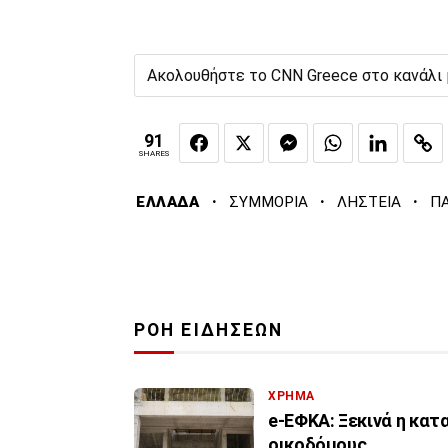
Ακολουθήστε το CNN Greece στο κανάλι
91
SHARES
·
·
·
ΕΛΛΑΔΑ
ΣΥΜΜΟΡΙΑ
ΛΗΣΤΕΙΑ
Π
ΡΟΗ ΕΙΔΗΣΕΩΝ
ΧΡΗΜΑ
e-ΕΦΚΑ: Ξεκινά η κα
οικοδόμους