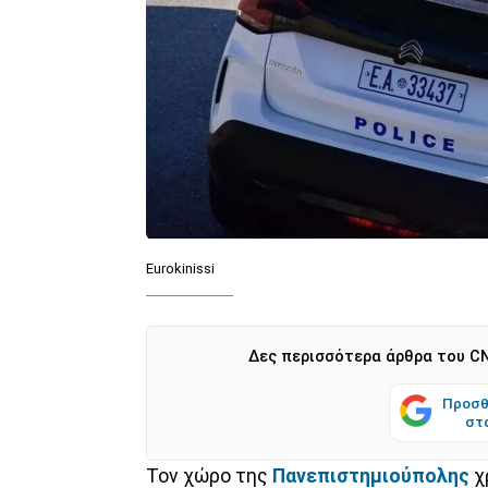
Eurokinissi
Δες περισσότερα άρθρα του CN
Προσθ
στ
Τον χώρο της
Πανεπιστημιούπολης
χ