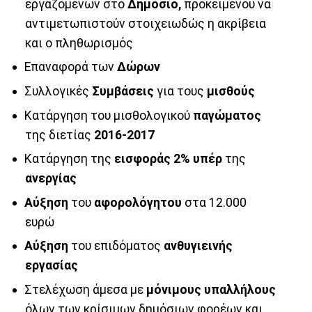
εργαζομένων στο
Δημόσιο,
προκειμένου να
αντιμετωπιστούν στοιχειωδώς η ακρίβεια
και ο πληθωρισμός
Επαναφορά των
Δώρων
Συλλογικές
Συμβάσεις
για τους
μισθούς
Κατάργηση του μισθολογικού
παγώματος
της διετίας
2016-2017
Κατάργηση της
εισφοράς 2% υπέρ
της
ανεργίας
Αύξηση
του
αφορολόγητου
στα 12.000
ευρώ
Αύξηση
του επιδόματος
ανθυγιεινής
εργασίας
Στελέχωση άμεσα με
μόνιμους υπαλλήλους
όλων των κρίσιμων δημόσιων φορέων και