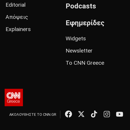
Editorial
Podcasts
Απόψεις
Εφημερίδες
Explainers
Widgets
Newsletter
Το CNN Greece
ΑΚΟΛΟΥΘΗΣΤΕ ΤΟ CNN.GR