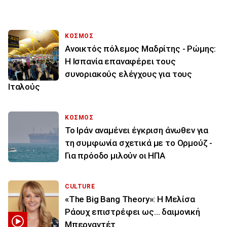
ΚΟΣΜΟΣ
Ανοικτός πόλεμος Μαδρίτης - Ρώμης:
Η Ισπανία επαναφέρει τους
συνοριακούς ελέγχους για τους
Ιταλούς
ΚΟΣΜΟΣ
Το Ιράν αναμένει έγκριση άνωθεν για
τη συμφωνία σχετικά με το Ορμούζ -
Για πρόοδο μιλούν οι ΗΠΑ
CULTURE
«The Big Bang Theory»: Η Μελίσα
Ράουχ επιστρέφει ως… δαιμονική
Μπερναντέτ