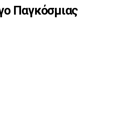
γο Παγκόσμιας