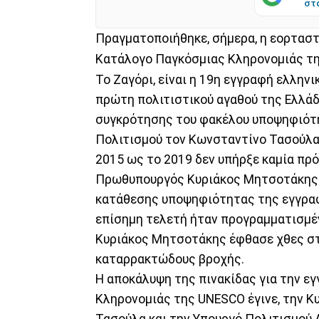
στ
Πραγματοποιήθηκε, σήμερα, η εορταστ
Κατάλογο Παγκόσμιας Κληρονομιάς τ
Το Ζαγόρι, είναι η 19η εγγραφή ελλην
πρώτη πολιτιστικού αγαθού της Ελλάδ
συγκρότησης του φακέλου υποψηφιότητ
Πολιτισμού τον Κωνσταντίνο Τασούλα 
2015 ως το 2019 δεν υπήρξε καμία πρό
Πρωθυπουργός Κυριάκος Μητσοτάκης έ
κατάθεσης υποψηφιότητας της εγγραφή
επίσημη τελετή ήταν προγραμματισμέν
Κυριάκος Μητσοτάκης έφθασε χθες στ
καταρρακτώδους βροχής.
Η αποκάλυψη της πινακίδας για την ε
Κληρονομιάς της UNESCO έγινε, την Κ
Τασούλα και την Υπουργό Πολιτισμού 