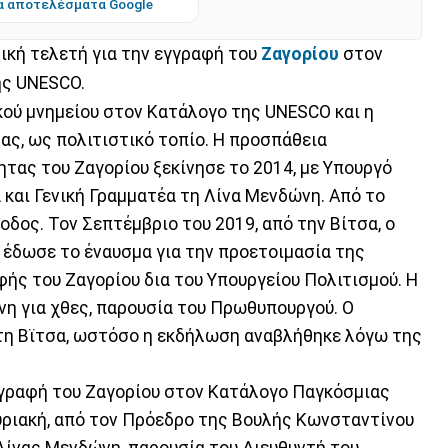
α αποτελέσματα Google
ική τελετή για την εγγραφή του
Ζαγορίου
στον
ης UNESCO.
ικού μνημείου στον Κατάλογο της UNESCO και η
ας, ως πολιτιστικό τοπίο. Η προσπάθεια
ας του Ζαγορίου ξεκίνησε το 2014, με Υπουργό
και Γενική Γραμματέα τη Λίνα Μενδώνη. Από το
οδος. Τον Σεπτέμβριο του 2019, από την Βίτσα, ο
δωσε το έναυσμα για την προετοιμασία της
ς του Ζαγορίου δια του Υπουργείου Πολιτισμού. Η
η για χθες, παρουσία του Πρωθυπουργού. Ο
η Βϊτσα, ωστόσο η εκδήλωση αναβλήθηκε λόγω της
γγραφή του Ζαγορίου στον Κατάλογο Παγκόσμιας
υριακή, από τον Πρόεδρο της Βουλής Κωνσταντίνου
Λίνας Μενδώνη, παρουσία του Διευθυντή του