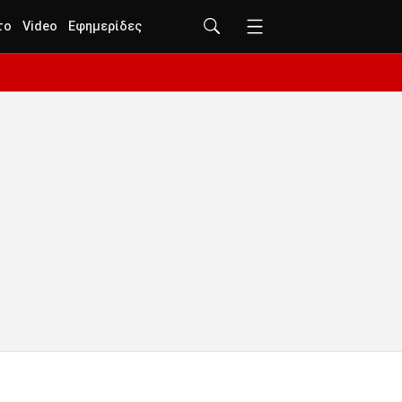
το
Video
Εφημερίδες