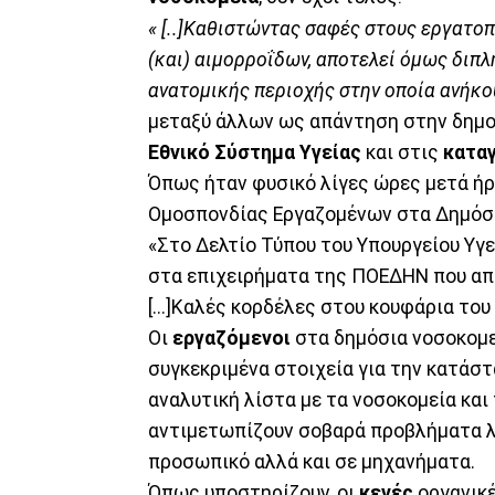
« [..]Kαθιστώντας σαφές στους εργατοπ
(και) αιμορροΐδων, αποτελεί όμως διπλ
ανατομικής περιοχής στην οποία ανήκου
μεταξύ άλλων ως απάντηση στην δημ
Εθνικό Σύστημα Υγείας
και στις
κατα
Όπως ήταν φυσικό λίγες ώρες μετά ή
Ομοσπονδίας Εργαζομένων στα Δημόσι
«Στο Δελτίο Τύπου του Υπουργείου Υγ
στα επιχειρήματα της ΠΟΕΔΗΝ που απο
[...]Καλές κορδέλες στου κουφάρια του
Οι
εργαζόμενοι
στα δημόσια νοσοκομ
συγκεκριμένα στοιχεία για την κατάστ
αναλυτική λίστα με τα νοσοκομεία και
αντιμετωπίζουν σοβαρά προβλήματα 
προσωπικό αλλά και σε μηχανήματα.
Όπως υποστηρίζουν, οι
κενές
οργανικέ