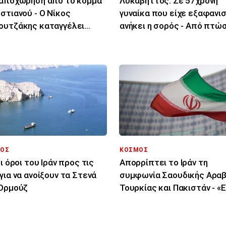
αποχώρηση από το κόμμα
Λυκαβηττός: Σε 57χρονη
στιανού - Ο Νίκος
γυναίκα που είχε εξαφανισ
υτζάκης καταγγέλει
ανήκει η σορός - Από πτώσ
ιρεσία και φίμωση
θάνατός της
ΟΣ
ΚΟΣΜΟΣ
ξι όροι του Ιράν προς τις
Απορρίπτει το Ιράν τη
για να ανοίξουν τα Στενά
συμφωνία Σαουδικής Αραβ
Ορμούζ
Τουρκίας και Πακιστάν - «Ε
μόνο στα χαρτιά»