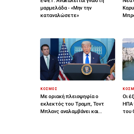
ΕΦΕΤ: Ανακαλείται γνωστή
Νέα 
μαρμελάδα - «Μην την
Καρυ
καταναλώσετε»
Μπρο
αυθα
ΚΟΣΜΟΣ
ΚΟΣΜ
Με οριακή πλειοψηφία ο
Οι έ
εκλεκτός του Τραμπ, Τοντ
ΗΠΑ 
Μπλανς αναλαμβάνει και
του 
επίσημα υπουργός
Δικαιοσύνης