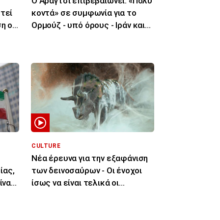
Ο Αραγτσί επιβεβαιώνει: «Πολύ
τεί
κοντά» σε συμφωνία για το
η ο
Ορμούζ - υπό όρους - Ιράν και
Ομάν
CULTURE
Νέα έρευνα για την εξαφάνιση
ίας,
των δεινοσαύρων - Οι ένοχοι
ίναι
ίσως να είναι τελικά οι
μύκητες