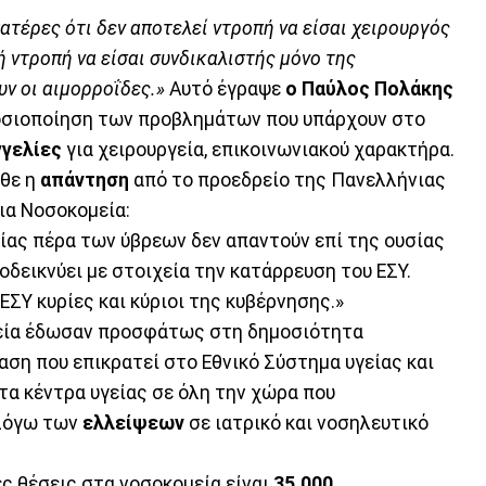
ατέρες ότι δεν αποτελεί ντροπή να είσαι χειρουργός
ή ντροπή να είσαι συνδικαλιστής μόνο της
ν οι αιμορροΐδες.»
Αυτό έγραψε
ο Παύλος Πολάκης
οσιοποίηση των προβλημάτων που υπάρχουν στο
γγελίες
για χειρουργεία, επικοινωνιακού χαρακτήρα.
ρθε η
απάντηση
από το προεδρείο της Πανελλήνιας
α Νοσοκομεία:
είας πέρα των ύβρεων δεν απαντούν επί της ουσίας
δεικνύει με στοιχεία την κατάρρευση του ΕΣΥ.
 ΕΣΥ κυρίες και κύριοι της κυβέρνησης.»
εία έδωσαν προσφάτως στη δημοσιότητα
αση που επικρατεί στο Εθνικό Σύστημα υγείας και
 τα κέντρα υγείας σε όλη την χώρα που
λόγω των
ελλείψεων
σε ιατρικό και νοσηλευτικό
ς θέσεις στα νοσοκομεία είναι
35.000
.