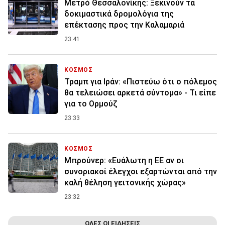
Μετρό Θεσσαλονίκης: Ξεκινούν τα
δοκιμαστικά δρομολόγια της
επέκτασης προς την Καλαμαριά
23:41
ΚΟΣΜΟΣ
Τραμπ για Ιράν: «Πιστεύω ότι ο πόλεμος
θα τελειώσει αρκετά σύντομα» - Τι είπε
για το Ορμούζ
23:33
ΚΟΣΜΟΣ
Μπρούνερ: «Ευάλωτη η ΕΕ αν οι
συνοριακοί έλεγχοι εξαρτώνται από την
καλή θέληση γειτονικής χώρας»
23:32
ΟΛΕΣ ΟΙ ΕΙΔΗΣΕΙΣ