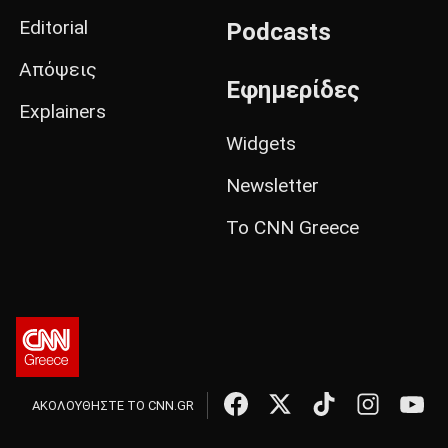
Editorial
Podcasts
Απόψεις
Εφημερίδες
Explainers
Widgets
Newsletter
Το CNN Greece
ΑΚΟΛΟΥΘΗΣΤΕ ΤΟ CNN.GR