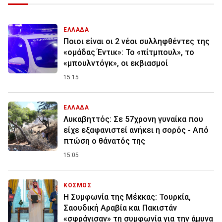
ΕΛΛΑΔΑ
Ποιοι είναι οι 2 νέοι συλληφθέντες της
«ομάδας Έντικ»: Το «πίτμπουλ», το
«μπουλντόγκ», οι εκβιασμοί
15:15
ΕΛΛΑΔΑ
Λυκαβηττός: Σε 57χρονη γυναίκα που
είχε εξαφανιστεί ανήκει η σορός - Από
πτώση ο θάνατός της
15:05
ΚΟΣΜΟΣ
Η Συμφωνία της Μέκκας: Τουρκία,
Σαουδική Αραβία και Πακιστάν
«σφράγισαν» τη συμφωνία για την άμυνα