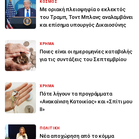
ΚΟΣΜΟΣ
Με οριακή πλειοψηφία ο εκλεκτός
του Τραμπ, Τοντ Μπλανς αναλαμβάνει
και επίσημα υπουργός Δικαιοσύνης
ΧΡΗΜΑ
Ποιες είναι οι ημερομηνίες καταβολής
για τις συντάξεις του Σεπτεμβρίου
ΧΡΗΜΑ
Πότε λήγουν τα προγράμματα
«Ανακαίνιση Κατοικίας» και «Σπίτι μου
ΙΙ»
ΠΟΛΙΤΙΚΗ
Νέα αποχώρηση από το κόμμα