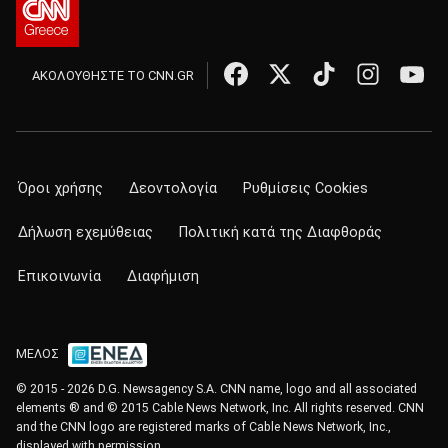
ΑΚΟΛΟΥΘΗΣΤΕ ΤΟ CNN.GR
Όροι χρήσης
Δεοντολογία
Ρυθμίσεις Cookies
Δήλωση εχεμύθειας
Πολιτική κατά της Διαφθοράς
Επικοινωνία
Διαφήμιση
ΜΕΛΟΣ
© 2015 - 2026 D.G. Newsagency S.A. CNN name, logo and all associated
elements ® and © 2015 Cable News Network, Inc. All rights reserved. CNN
and the CNN logo are registered marks of Cable News Network, Inc.,
displayed with permission