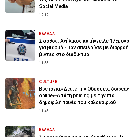
Social Media
12:12
ΕΛΛΑΔΑ
Σκιάθος: Ανήλικος κατήγγειλε 17χρονο
για βιασμό - Τον απειλούσε με διαρροή
βίντεο στο διαδίκτυο
11:55
CULTURE
Βρετανία:«Δείτε την Οδύσσεια δωρεάν
online»-Απάτη phising με την πιο
δημοφιλή ταινία του καλοκαιριού
11:45
ΕΛΛΑΔΑ
Σορός 57χρονης στον Λυκαβηττό: Τι