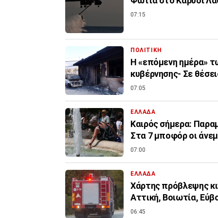
Φωτιά στο Καρύδι Λασ
07:15
ΠΟΛΙΤΙΚΗ
Η «επόμενη ημέρα» τ
κυβέρνησης- Σε θέσει
07:05
ΕΛΛΑΔΑ
Καιρός σήμερα: Παραμ
Στα 7 μποφόρ οι άνεμ
07:00
ΕΛΛΑΔΑ
Χάρτης πρόβλεψης κιν
Αττική, Βοιωτία, Εύβ
06:45