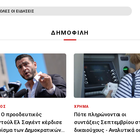
ΟΛΕΣ ΟΙ ΕΙΔΗΣΕΙΣ
ΔΗΜΟΦΙΛΗ
ΟΣ
ΧΡΗΜΑ
 Ο προοδευτικός
Πότε πληρώνονται οι
τούλ Ελ Σαγιέντ κέρδισε
συντάξεις Σεπτεμβρίου σ
ρίσμα των Δημοκρατικών
δικαιούχους - Αναλυτικά ο
Μίσιγκαν
ημερομηνίες