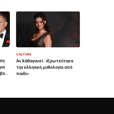
CULTURE
ση
Άν Χάθαγουεϊ: «Ερωτεύτηκα
για
την ελληνική μυθολογία από
αβορί
παιδί»