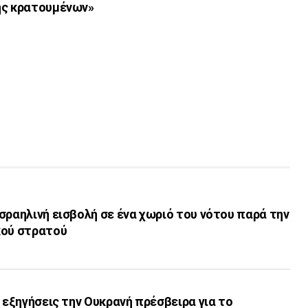
ης κρατουμένων»
σραηλινή εισβολή σε ένα χωριό του νότου παρά την
κού στρατού
α εξηγήσεις την Ουκρανή πρέσβειρα για το