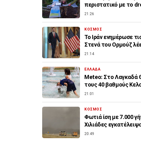
περιστατικό με το dr
21:26
ΚΟΣΜΟΣ
To Ιράν ενημέρωσε τι
Στενά του Ορμούζ λέε
21:14
ΕΛΛΑΔΑ
Meteo: Στο Λαγκαδά 
τους 40 βαθμούς Κελ
21:01
ΚΟΣΜΟΣ
Φωτιά ίση με 7.000 γ
Χιλιάδες εγκατέλειψα
20:49