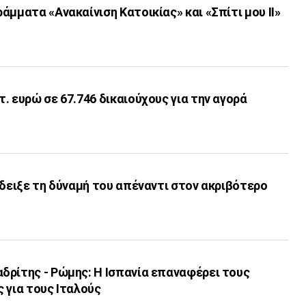
άμματα «Ανακαίνιση Κατοικίας» και «Σπίτι μου ΙΙ»
. ευρώ σε 67.746 δικαιούχους για την αγορά
έδειξε τη δύναμή του απέναντι στον ακριβότερο
δρίτης - Ρώμης: Η Ισπανία επαναφέρει τους
 για τους Ιταλούς