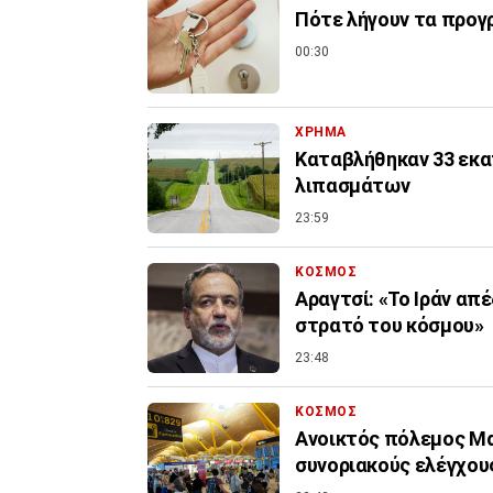
Πότε λήγουν τα προγρ
00:30
ΧΡΗΜΑ
Καταβλήθηκαν 33 εκατ
λιπασμάτων
23:59
ΚΟΣΜΟΣ
Αραγτσί: «Το Ιράν απ
στρατό του κόσμου»
23:48
ΚΟΣΜΟΣ
Ανοικτός πόλεμος Μα
συνοριακούς ελέγχους