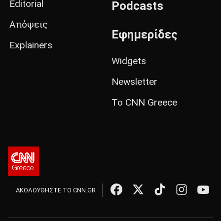
Editorial
Podcasts
Απόψεις
Εφημερίδες
Explainers
Widgets
Newsletter
Το CNN Greece
ΑΚΟΛΟΥΘΗΣΤΕ ΤΟ CNN.GR