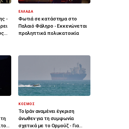
ΕΛΛΑΔΑ
ης -
Φωτιά σε κατάστημα στο
ρει
Παλαιό Φάληρο - Εκκενώνεται
υς
προληπτικά πολυκατοικία
ΚΟΣΜΟΣ
Το Ιράν αναμένει έγκριση
στη
άνωθεν για τη συμφωνία
ιτο
σχετικά με το Ορμούζ - Για