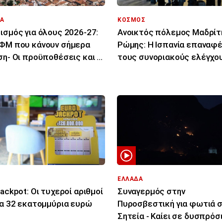
Α
ΚΟΣΜΟΣ
ισμός για όλους 2026-27:
Ανοικτός πόλεμος Μαδρίτ
ΦΜ που κάνουν σήμερα
Ρώμης: Η Ισπανία επαναφέ
ση- Οι προϋποθέσεις και οι
τους συνοριακούς ελέγχο
ιούχοι
για τους Ιταλούς
ΕΛΛΑΔΑ
jackpot: Οι τυχεροί αριθμοί
Συναγερμός στην
τα 32 εκατoμμύρια ευρώ
Πυροσβεστική για φωτιά 
Σητεία - Καίει σε δυσπρόσ