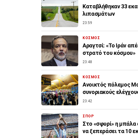
Καταβλήθηκαν 33 εκατ
λιπασμάτων
23:59
ΚΟΣΜΟΣ
Αραγτσί: «Το Ιράν απ
στρατό του κόσμου»
23:48
ΚΟΣΜΟΣ
Ανοικτός πόλεμος Μα
συνοριακούς ελέγχους
23:42
ΣΠΟΡ
Στο «σφυρί» η μπάλα 
να ξεπεράσει τα 10 ε