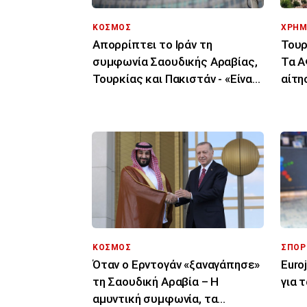
ΚΟΣΜΟΣ
ΧΡΗΜ
Απορρίπτει το Ιράν τη
Τουρ
συμφωνία Σαουδικής Αραβίας,
Τα Α
Τουρκίας και Πακιστάν - «Είναι
αίτη
μόνο στα χαρτιά»
δικα
ΚΟΣΜΟΣ
ΣΠΟΡ
Όταν ο Ερντογάν «ξαναγάπησε»
Euro
τη Σαουδική Αραβία – Η
για 
αμυντική συμφωνία, τα