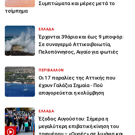
Συμπτώματα και μέρες μετά το
τσίμπημα
ΕΛΛΑΔΑ
Έρχονται 39άρια και έως 9 μποφόρ:
Σε συναγερμό Αττικοιβοιωτία,
Πελοπόννησος, Αιγαίο για φωτιές
ΠΕΡΙΒΑΛΛΟΝ
Οι 17 παραλίες της Αττικής που
έχουν Γαλάζια Σημαία - Πού
απαγορεύεται η κολύμβηση
ΕΛΛΑΔΑ
Έξοδος Αυγούστου: Σήμερα η
μεγαλύτερη επιβατική κίνηση του
τριημέρου – «Ουρές» σε λιμάνια και