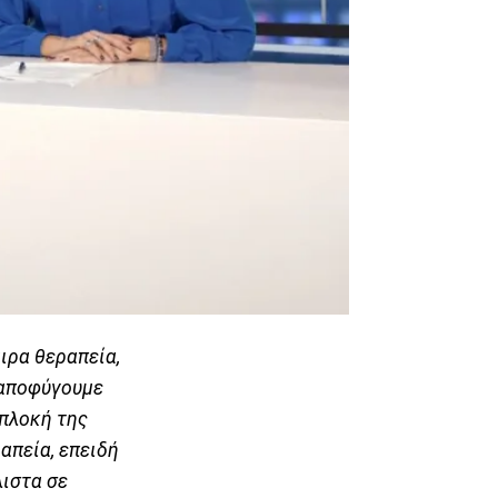
ιρα θεραπεία,
 αποφύγουμε
ιπλοκή της
απεία, επειδή
λιστα σε