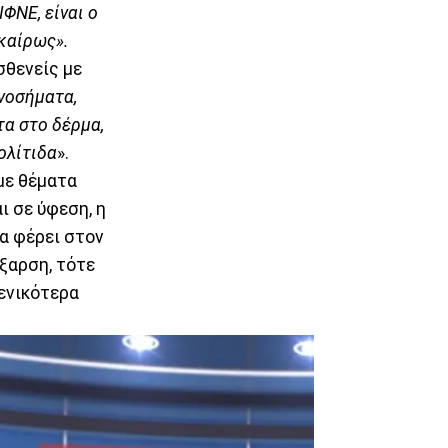
ΦΝΕ, είναι ο
γκαίρως».
σθενείς με
νοσήματα,
τα στο δέρμα,
ολίτιδα
».
με θέματα
ι σε ύφεση, η
να φέρει στον
έξαρση, τότε
ενικότερα