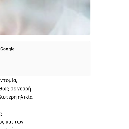
 Google
ντομία,
ήθως σε νεαρή
αλύτερη ηλικία
ς
ος και των