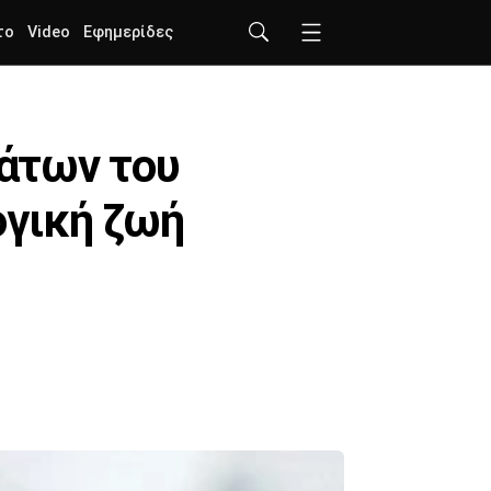
το
Video
Εφημερίδες
άτων του
ογική ζωή