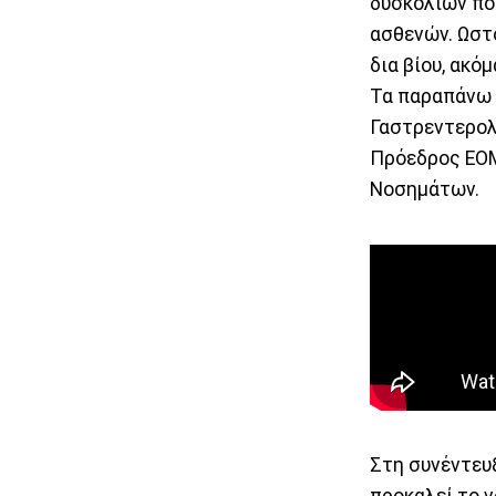
δυσκολιών πο
ασθενών. Ωστό
δια βίου, ακό
Τα παραπάνω τ
Γαστρεντερολ
Πρόεδρος ΕΟΜ
Νοσημάτων.
Στη συνέντευξ
προκαλεί το ν