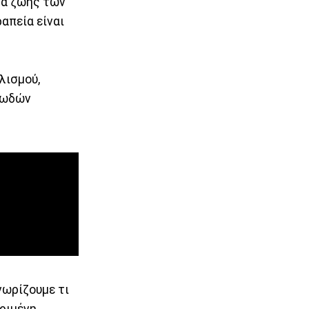
τα ζωής των
ραπεία είναι
λισμού,
νωδών
νωρίζουμε τι
κριμένη