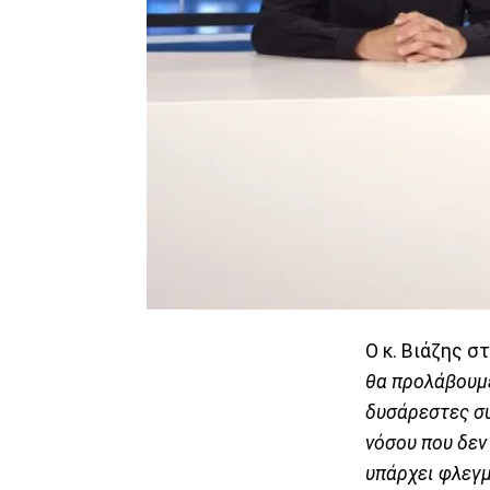
Ο κ. Βιάζης σ
θα προλάβουμε
δυσάρεστες συ
νόσου που δεν
υπάρχει φλεγμ