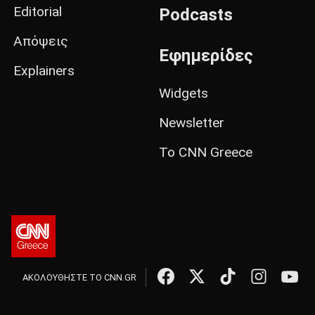
Editorial
Podcasts
Απόψεις
Εφημερίδες
Explainers
Widgets
Newsletter
Το CNN Greece
ΑΚΟΛΟΥΘΗΣΤΕ ΤΟ CNN.GR