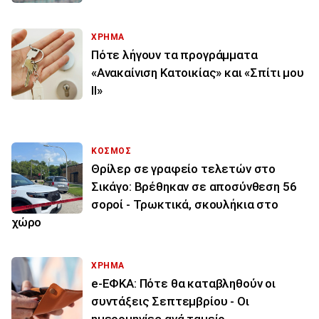
ΧΡΗΜΑ
Πότε λήγουν τα προγράμματα
«Ανακαίνιση Κατοικίας» και «Σπίτι μου
ΙΙ»
ΚΟΣΜΟΣ
Θρίλερ σε γραφείο τελετών στο
Σικάγο: Βρέθηκαν σε αποσύνθεση 56
σοροί - Τρωκτικά, σκουλήκια στο
χώρο
ΧΡΗΜΑ
e-ΕΦΚΑ: Πότε θα καταβληθούν οι
συντάξεις Σεπτεμβρίου - Οι
ημερομηνίες ανά ταμείο