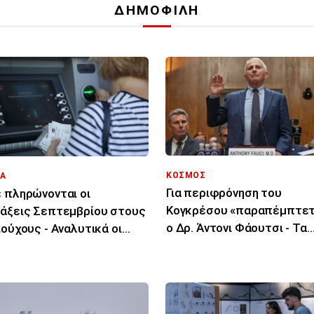
ΔΗΜΟΦΙΛΗ
ΚΟΣΜΟΣ
Α
Για περιφρόνηση του
 πληρώνονται οι
Κογκρέσου «παραπέμπτετ
άξεις Σεπτεμβρίου στους
ο Δρ. Άντονι Φάουτσι - Τα
ιούχους - Αναλυτικά οι
επόμενα βήματα
ομηνίες