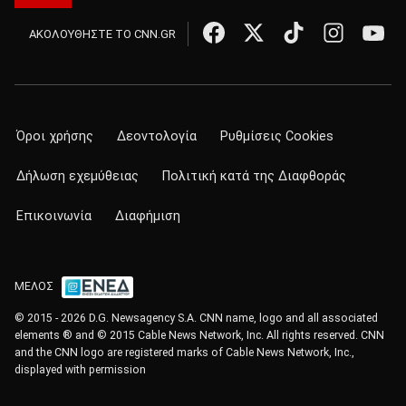
ΑΚΟΛΟΥΘΗΣΤΕ ΤΟ CNN.GR
Όροι χρήσης
Δεοντολογία
Ρυθμίσεις Cookies
Δήλωση εχεμύθειας
Πολιτική κατά της Διαφθοράς
Επικοινωνία
Διαφήμιση
ΜΕΛΟΣ
© 2015 - 2026 D.G. Newsagency S.A. CNN name, logo and all associated
elements ® and © 2015 Cable News Network, Inc. All rights reserved. CNN
and the CNN logo are registered marks of Cable News Network, Inc.,
displayed with permission