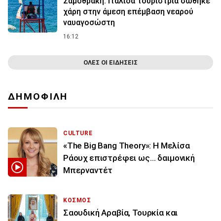
Σαμοθράκη: Ιταλίδα τουρίστρια σώθηκε
χάρη στην άμεση επέμβαση νεαρού
ναυαγοσώστη
16:12
ΟΛΕΣ ΟΙ ΕΙΔΗΣΕΙΣ
ΔΗΜΟΦΙΛΗ
CULTURE
«The Big Bang Theory»: Η Μελίσα
Ράουχ επιστρέφει ως… δαιμονική
Μπερναντέτ
ΚΟΣΜΟΣ
Σαουδική Αραβία, Τουρκία και