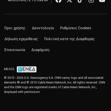
ΑΚΟΛΟΥΘΗΣΤΕ ΤΟ CNN.GR
Όροι χρήσης
Δεοντολογία
Ρυθμίσεις Cookies
Δήλωση εχεμύθειας
Πολιτική κατά της Διαφθοράς
Επικοινωνία
Διαφήμιση
ΜΕΛΟΣ
© 2015 - 2026 D.G. Newsagency S.A. CNN name, logo and all associated
elements ® and © 2015 Cable News Network, Inc. All rights reserved. CNN
and the CNN logo are registered marks of Cable News Network, Inc.,
displayed with permission