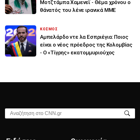
Μοτζτάμπα Χαμενεΐ - Θέμα χρόνου ο
θάνατός του λένε ιρανικά ΜΜΕ
ΚΟΣΜΟΣ
Αμπελάρδο ντε λα Εσπριέγια: Ποιος
είναι ο νέος πρόεδρος της Κολομβίας
- Ο «Τίγρης» εκατομμυριούχος
Αναζήτηση στο CNN.gr