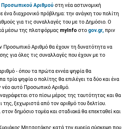
υ
Προσωπικού Αριθμού
στη νέα αστυνομική
ε ένα διαχρονικό πρόβλημα: την ανάγκη του πολίτη
θμούς για τις συναλλαγές του με το Δημόσιο. Ο
ικά μέσω της πλατφόρμας
myInfo
στο
gov.gr,
πριν
ον Προσωπικό Αριθμό θα έχουν τη δυνατότητα να
ης για όλες τις συναλλαγές που έχουν με το
αριθμό - όπου τα πρώτα εννέα ψηφία θα
α τρία ψηφία ο πολίτης θα επιλέγει τα δύο και ένα
 νέο αυτό Προσωπικό Αριθμό.
ναγράφεται στο πίσω μέρος της ταυτότητας και θα
 της, ξεχωριστά από τον αριθμό του δελτίου.
 στον δημόσιο τομέα και σταδιακά θα επεκταθεί και
υριάκος Μητσοτάκης κατά την ευρεία σύσκεψη που