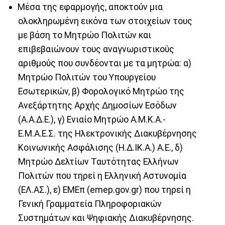
Μέσα της εφαρμογής, αποκτούν μια
ολοκληρωμένη εικόνα των στοιχείων τους
με βάση το Μητρώο Πολιτών και
επιβεβαιώνουν τους αναγνωριστικούς
αριθμούς που συνδέονται με τα μητρώα: α)
Μητρώο Πολιτών του Υπουργείου
Εσωτερικών, β) Φορολογικό Μητρώο της
Ανεξάρτητης Αρχής Δημοσίων Εσόδων
(Α.Α.Δ.Ε.), γ) Ενιαίο Μητρώο Α.Μ.Κ.Α.-
Ε.Μ.Α.Ε.Σ. της Ηλεκτρονικής Διακυβέρνησης
Κοινωνικής Ασφάλισης (Η.Δ.ΙΚ.Α.) Α.Ε., δ)
Μητρώο Δελτίων Ταυτότητας Ελλήνων
Πολιτών που τηρεί η Ελληνική Αστυνομία
(ΕΛ.ΑΣ.), ε) ΕΜΕπ (emep.gov.gr) που τηρεί η
Γενική Γραμματεία Πληροφοριακών
Συστημάτων και Ψηφιακής Διακυβέρνησης.