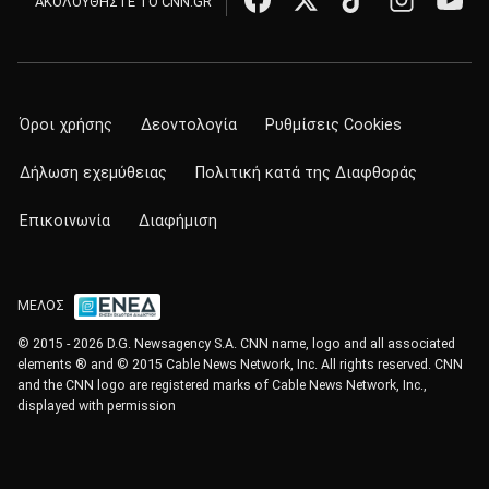
ΑΚΟΛΟΥΘΗΣΤΕ ΤΟ CNN.GR
Όροι χρήσης
Δεοντολογία
Ρυθμίσεις Cookies
Δήλωση εχεμύθειας
Πολιτική κατά της Διαφθοράς
Επικοινωνία
Διαφήμιση
ΜΕΛΟΣ
© 2015 - 2026 D.G. Newsagency S.A. CNN name, logo and all associated
elements ® and © 2015 Cable News Network, Inc. All rights reserved. CNN
and the CNN logo are registered marks of Cable News Network, Inc.,
displayed with permission