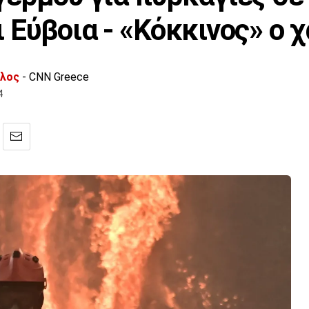
 Εύβοια - «Κόκκινος» ο 
υλος
- CNN Greece
4