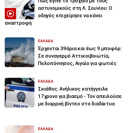
Πώς έγινε το τροχαίο με τους
αστυνομικούς στη Λ. Σουνίου: Ο
οδηγός επιχείρησε να κάνει
αναστροφή
ΕΛΛΑΔΑ
Έρχονται 39άρια και έως 9 μποφόρ:
Σε συναγερμό Αττικοιβοιωτία,
Πελοπόννησος, Αιγαίο για φωτιές
ΕΛΛΑΔΑ
Σκιάθος: Ανήλικος κατήγγειλε
17χρονο για βιασμό - Τον απειλούσε
με διαρροή βίντεο στο διαδίκτυο
ΕΛΛΑΔΑ