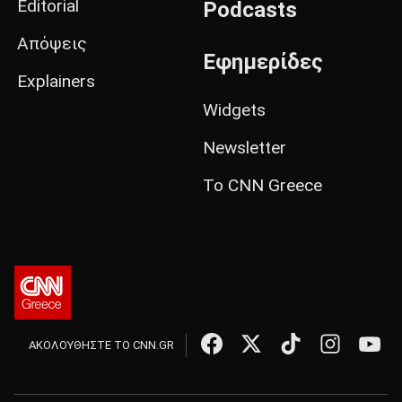
Editorial
Podcasts
Απόψεις
Εφημερίδες
Explainers
Widgets
Newsletter
Το CNN Greece
ΑΚΟΛΟΥΘΗΣΤΕ ΤΟ CNN.GR