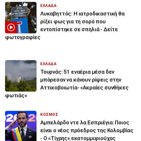
ΕΛΛΑΔΑ
Λυκαβηττός: Η ιατροδικαστική θα
ρίξει φως για τη σορό που
εντοπίστηκε σε σπηλιά - Δείτε
φωτογραφίες
ΕΛΛΑΔΑ
Τουρνάς: 51 εναέρια μέσα δεν
μπόρεσαν να κάνουν ρίψεις στην
Αττικοβοιωτία- «Ακραίες συνθήκες
φωτιάς»
ΚΟΣΜΟΣ
Αμπελάρδο ντε λα Εσπριέγια: Ποιος
είναι ο νέος πρόεδρος της Κολομβίας
- Ο «Τίγρης» εκατομμυριούχος