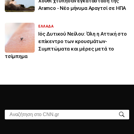
Χούθι χτύπησαν εγκατάσταση της
Aramco - Νέο μήνυμα Αραγτσί σε ΗΠΑ
ΕΛΛΑΔΑ
Ιός Δυτικού Νείλου: Όλη η Αττική στο
επίκεντρο των κρουσμάτων-
Συμπτώματα και μέρες μετά το
τσίμπημα
Αναζήτηση στο CNN.gr