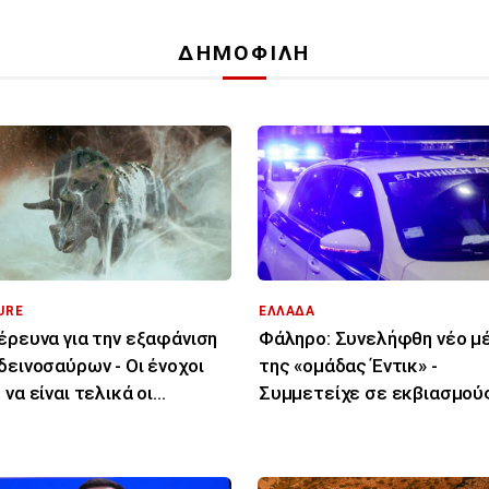
ΔΗΜΟΦΙΛΗ
URE
ΕΛΛΑΔΑ
έρευνα για την εξαφάνιση
Φάληρο: Συνελήφθη νέο μ
δεινοσαύρων - Οι ένοχοι
της «ομάδας Έντικ» -
 να είναι τελικά οι
Συμμετείχε σε εκβιασμού
ητες
επιχειρηματιών