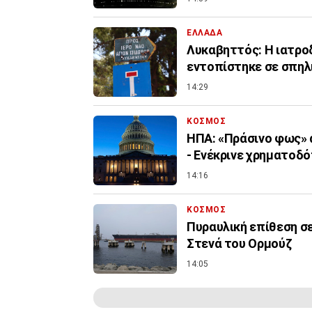
ΕΛΛΑΔΑ
Λυκαβηττός: Η ιατροδ
εντοπίστηκε σε σπηλ
14:29
ΚΟΣΜΟΣ
ΗΠΑ: «Πράσινο φως» 
- Ενέκρινε χρηματοδ
14:16
ΚΟΣΜΟΣ
Πυραυλική επίθεση σ
Στενά του Ορμούζ
14:05