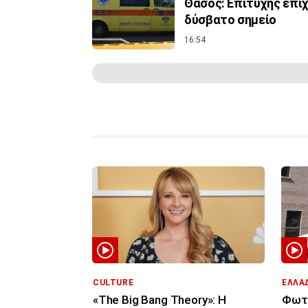
Θάσος: Επιτυχής επι
δύσβατο σημείο
16:54
CULTURE
ΕΛΛΑ
«The Big Bang Theory»: Η
Φωτι