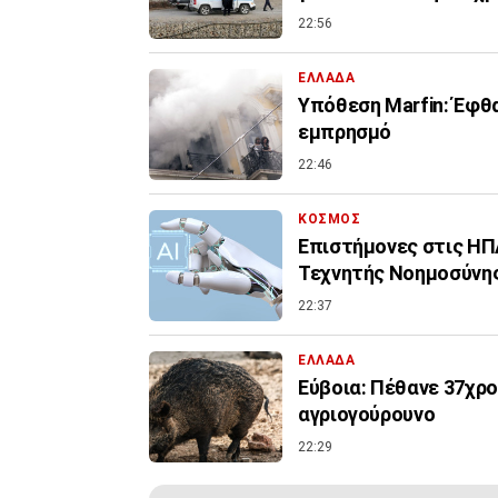
22:56
ΕΛΛΑΔΑ
Υπόθεση Marfin: Έφθα
εμπρησμό
22:46
ΚΟΣΜΟΣ
Επιστήμονες στις ΗΠΑ
Τεχνητής Νοημοσύνη
22:37
ΕΛΛΑΔΑ
Εύβοια: Πέθανε 37χρο
αγριογούρουνο
22:29