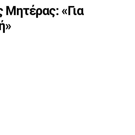
ς Μητέρας: «Για
ή»