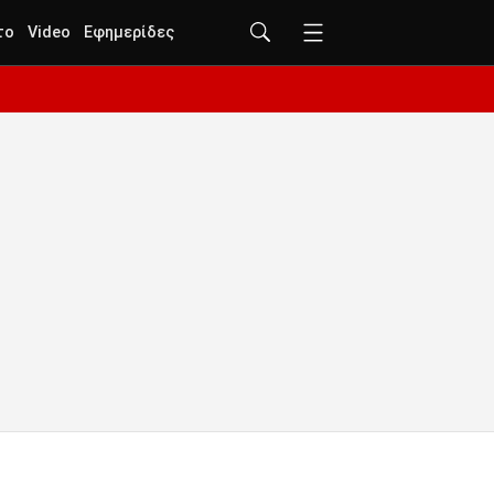
το
Video
Εφημερίδες