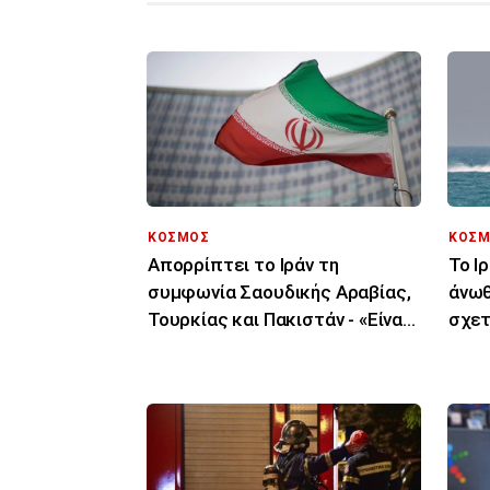
ΚΟΣΜΟΣ
ΚΟΣΜ
Απορρίπτει το Ιράν τη
Το Ι
συμφωνία Σαουδικής Αραβίας,
άνωθ
Τουρκίας και Πακιστάν - «Είναι
σχετ
μόνο στα χαρτιά»
πρόο