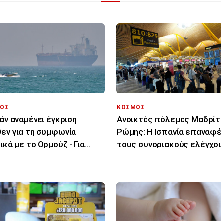
ΟΣ
ΚΟΣΜΟΣ
ράν αναμένει έγκριση
Ανοικτός πόλεμος Μαδρίτ
εν για τη συμφωνία
Ρώμης: Η Ισπανία επαναφέ
ικά με το Ορμούζ - Για
τους συνοριακούς ελέγχο
δο μιλούν οι ΗΠΑ
για τους Ιταλούς