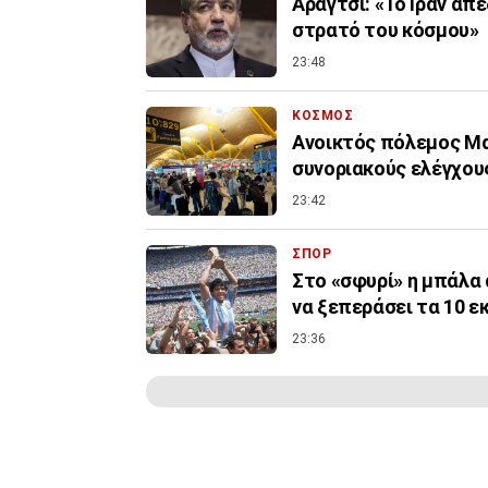
Αραγτσί: «Το Ιράν απ
στρατό του κόσμου»
23:48
ΚΟΣΜΟΣ
Ανοικτός πόλεμος Μα
συνοριακούς ελέγχους
23:42
ΣΠΟΡ
Στο «σφυρί» η μπάλα 
να ξεπεράσει τα 10 ε
23:36